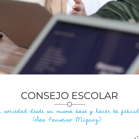
CONSEJO ESCOLAR
 sociedad desde su misma base y hacer la feli
(San Faustino Míguez)