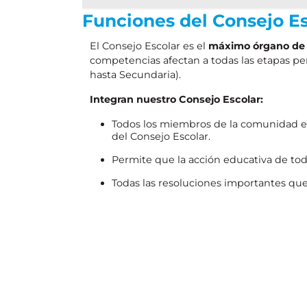
Funciones del Consejo Es
El Consejo Escolar es el
máximo órgano de 
competencias afectan a todas las etapas per
hasta Secundaria).
Integran nuestro Consejo Escolar:
Todos los miembros de la comunidad edu
del Consejo Escolar.
Permite que la acción educativa de to
Todas las resoluciones importantes qu
Escolar.
Este organismo debe analizar y valorar
Es tarea fundamental informar a sus re
El Consejo Escolar se debe reunir, como mí
la/el presidenta/e o lo solicite al menos un
Además, tienen que celebrar obligatoriamente