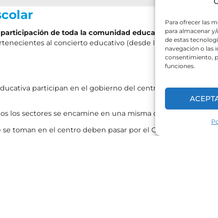
G
colar
Para ofrecer las m
para almacenar y/o
participación de toda la comunidad educativa
. Sus
de estas tecnolog
tenecientes al concierto educativo (desde Infantil
navegación o las id
consentimiento, p
funciones.
cativa participan en el gobierno del centro a través
ACEPT
dos los sectores se encamine en una misma dirección.
Po
e se toman en el centro deben pasar por el Consejo
 el funcionamiento general del centro.
presentados y recabar y atender sus propuestas.
nimo, una vez al trimestre y siempre que lo convoque
 tercio de sus miembros.
 una reunión a principio de curso y otra al final, a las