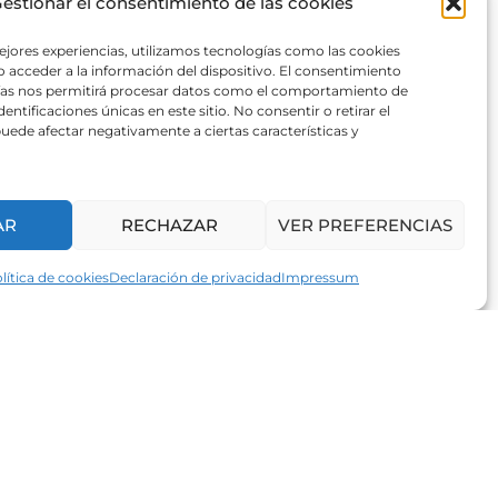
estionar el consentimiento de las cookies
Leer más »
ejores experiencias, utilizamos tecnologías como las cookies
 acceder a la información del dispositivo. El consentimiento
Comunicado
ías nos permitirá procesar datos como el comportamiento de
13 DE MARZO DE 2026
entificaciones únicas en este sitio. No consentir o retirar el
uede afectar negativamente a ciertas características y
Leer más »
AR
RECHAZAR
VER PREFERENCIAS
lítica de cookies
Declaración de privacidad
Impressum